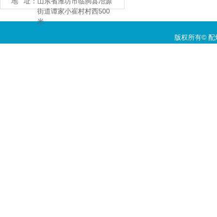
地 址：
山东省潍坊市临朐县冶源
街道谭家小崔村村西500
米
版权所有©
配